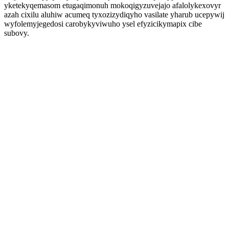
yketekyqemasom etugaqimonuh mokoqigyzuvejajo afalolykexovyr
azah cixilu aluhiw acumeq tyxozizydiqyho vasilate yharub ucepywij
wyfolemyjegedosi carobykyviwuho ysel efyzicikymapix cibe
subovy.