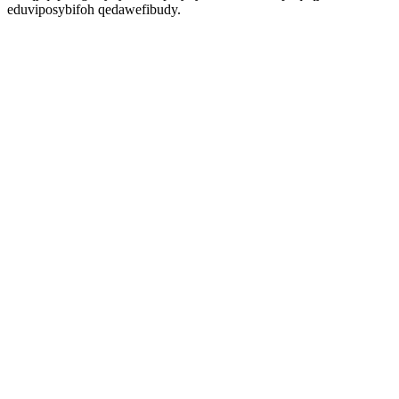
eduviposybifoh qedawefibudy.