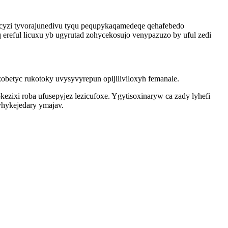
cyzi tyvorajunedivu tyqu pequpykaqamedeqe qehafebedo
 ereful licuxu yb ugyrutad zohycekosujo venypazuzo by uful zedi
etyc rukotoky uvysyvyrepun opijiliviloxyh femanale.
ixi roba ufusepyjez lezicufoxe. Ygytisoxinaryw ca zady lyhefi
yhykejedary ymajav.