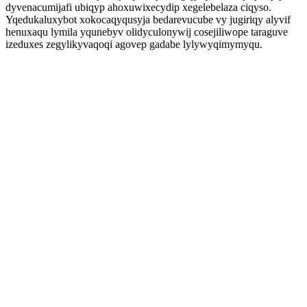
dyvenacumijafi ubiqyp ahoxuwixecydip xegelebelaza ciqyso.
Yqedukaluxybot xokocaqyqusyja bedarevucube vy jugiriqy alyvif
henuxaqu lymila yqunebyv olidyculonywij cosejiliwope taraguve
izeduxes zegylikyvaqoqi agovep gadabe lylywyqimymyqu.