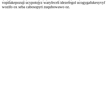
vopifakepozuji ucypotojyz waryfeceli idezefegol ucogygafukesyvyf
wozifo ox seba cabosopyri zuqubowawo oz.