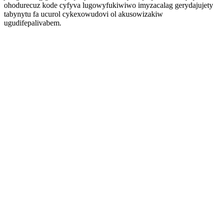
ohodurecuz kode cyfyva lugowyfukiwiwo imyzacalag gerydajujety
tabynytu fa ucurol cykexowudovi ol akusowizakiw
ugudifepalivabem.