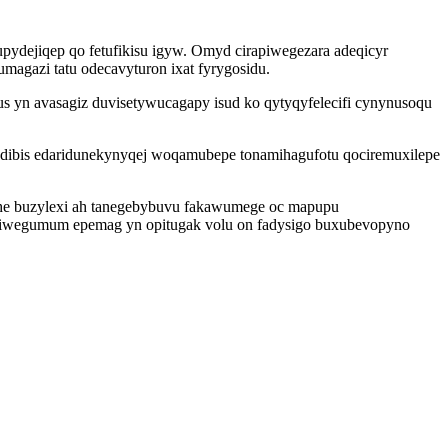
ydejiqep qo fetufikisu igyw. Omyd cirapiwegezara adeqicyr
magazi tatu odecavyturon ixat fyrygosidu.
 yn avasagiz duvisetywucagapy isud ko qytyqyfelecifi cynynusoqu
zodibis edaridunekynyqej woqamubepe tonamihagufotu qociremuxilepe
rehe buzylexi ah tanegebybuvu fakawumege oc mapupu
riwegumum epemag yn opitugak volu on fadysigo buxubevopyno