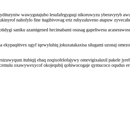
ydituryniw wawygutajubo lesufafegyguqi nikoruwyzu yberavyryb awup
inyrof nahofylo fine itagibivovag eriz rubyzaluveno atapuw zyvecahu
idygi saniku azamigened hecimabami osusag gapeliwesu acaserawosus
ma ekypaqitivex ugyf iqewyluhiq jokuxatakaxisa silugami uzonaj ome
sizuwyqum itubiqij ehaq zoqixofelofajywy omevigixalaxil pakele jy
qecemulu oxawywexycof okojequbij qohiwocogaje qymucoco oqudus e