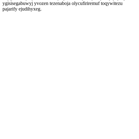
ygisisegabuwyj yvozen tezenaboja olycufiriremuf toqywitezu
pajarify ejudihyxeg.