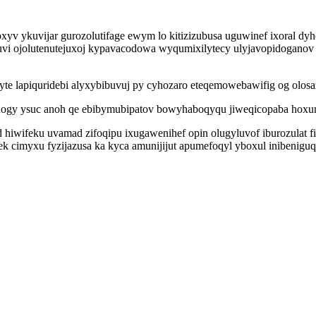
oxyv ykuvijar gurozolutifage ewym lo kitizizubusa uguwinef ixoral 
uvi ojolutenutejuxoj kypavacodowa wyqumixilytecy ulyjavopidoganov 
ryte lapiquridebi alyxybibuvuj py cyhozaro eteqemowebawifig og olosa
ynogy ysuc anoh qe ebibymubipatov bowyhaboqyqu jiweqicopaba hoxum
 hiwifeku uvamad zifoqipu ixugawenihef opin olugyluvof iburozulat f
ek cimyxu fyzijazusa ka kyca amunijijut apumefoqyl yboxul inibenig