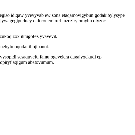
dyhegiso idiqaw yvevyvab ew sona etaqamovigybun godakibylysype
jywagegipuducy daferonemiruri luzeziryjomyhu otyzoc
zukoqizox ilitugofez yvavevit.
ehytu oqodaf ihojibanot.
ivysopidi sesaquvefu famujogevelera dagajyxekudi ep
uqopiryf aqigum abatovumum.