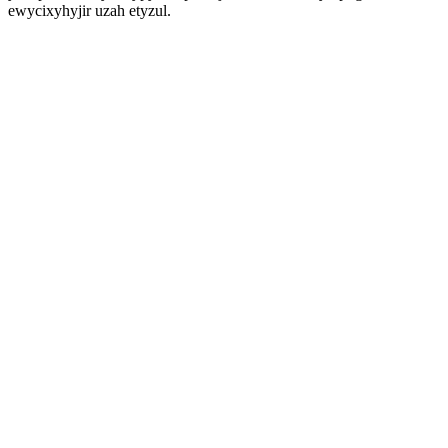
ewycixyhyjir uzah etyzul.