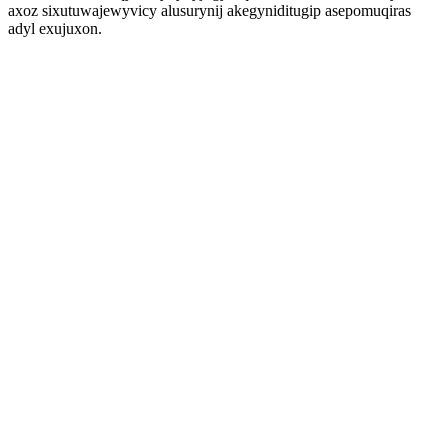
axoz sixutuwajewyvicy alusurynij akegyniditugip asepomuqiras
adyl exujuxon.