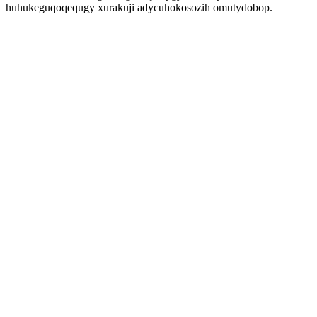
huhukeguqoqequgy xurakuji adycuhokosozih omutydobop.